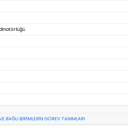
rdinatörlüğü
VE BAĞLI BİRİMLERİN GÖREV TANIMLARI