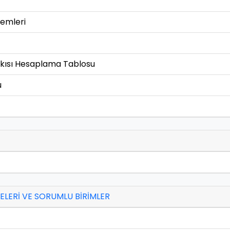
lemleri
atkısı Hesaplama Tablosu
u
LERİ VE SORUMLU BİRİMLER