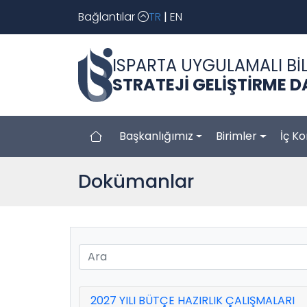
Bağlantılar
TR
|
EN
ISPARTA UYGULAMALI BİL
STRATEJİ GELİŞTİRME D
Başkanlığımız
Birimler
İç Ko
Dokümanlar
2027 YILI BÜTÇE HAZIRLIK ÇALIŞMALARI